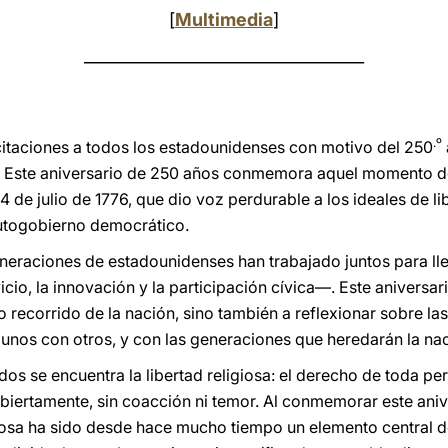
[
Multimedia
]
___________________________________
.º
citaciones a todos los estadounidenses con motivo del 250
 Este aniversario de 250 años conmemora aquel momento deci
 de julio de 1776, que dio voz perdurable a los ideales de li
l autogobierno democrático.
neraciones de estadounidenses han trabajado juntos para lle
vicio, la innovación y la participación cívica—. Este aniversar
io recorrido de la nación, sino también a reflexionar sobre l
en unos con otros, y con las generaciones que heredarán la na
dos se encuentra la libertad religiosa: el derecho de toda pe
abiertamente, sin coacción ni temor. Al conmemorar este aniv
giosa ha sido desde hace mucho tiempo un elemento central 