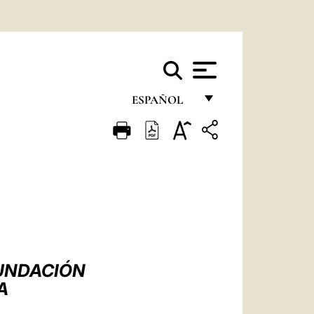
ESPAÑOL
FRANÇAIS
ENGLISH
ITALIANO
PORTUGUÊS
ESPAÑOL
DEUTSCH
FUNDACIÓN
A
POLSKI