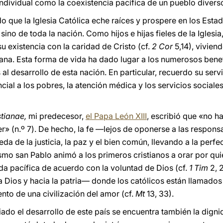
individual como la coexistencia pacífica de un pueblo divers
o que la Iglesia Católica eche raíces y prospere en los Esta
ino de toda la nación. Como hijos e hijas fieles de la Iglesia
 existencia con la caridad de Cristo (cf.
2 Cor
5,14), viviend
iana. Esta forma de vida ha dado lugar a los numerosos benef
 al desarrollo de esta nación. En particular, recuerdo su serv
cial a los pobres, la atención médica y los servicios social
stianae,
mi predecesor,
el Papa León XIII
, escribió que «no 
er» (n.º 7). De hecho, la fe —lejos de oponerse a las respon
da de la justicia, la paz y el bien común, llevando a la perf
smo san Pablo animó a los primeros cristianos a orar por q
vida pacífica de acuerdo con la voluntad de Dios (cf.
1 Tim
2, 2
Dios y hacia la patria— donde los católicos están llamados a
nto de una civilización del amor (cf.
Mt
13, 33).
iado el desarrollo de este país se encuentra también la dign