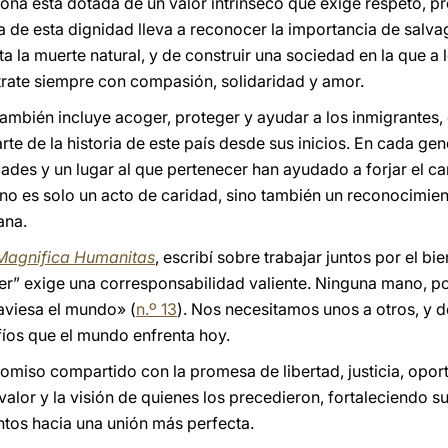
na está dotada de un valor intrínseco que exige respeto, pr
a de esta dignidad lleva a reconocer la importancia de salv
ta la muerte natural, y de construir una sociedad en la que a 
 trate siempre con compasión, solidaridad y amor.
ambién incluye acoger, proteger y ayudar a los inmigrantes, 
te de la historia de este país desde sus inicios. En cada ge
ades y un lugar al que pertenecer han ayudado a forjar el car
o es solo un acto de caridad, sino también un reconocimien
ana.
Magnifica Humanitas
, escribí sobre trabajar juntos por el 
er” exige una corresponsabilidad valiente. Ninguna mano, por
raviesa el mundo» (
n.º 13
). Nos necesitamos unos a otros, y 
fíos que el mundo enfrenta hoy.
omiso compartido con la promesa de libertad, justicia, opo
valor y la visión de quienes los precedieron, fortaleciendo
untos hacia una unión más perfecta.