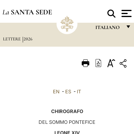
La
SANTA SEDE
ITALIANO
LETTERE
2026
FRANÇAIS
ENGLISH
ITALIANO
PORTUGUÊS
ESPAÑOL
EN
-
ES
-
IT
DEUTSCH
POLSKI
CHIROGRAFO
العربيّة
DEL SOMMO PONTEFICE
中文
LEONE XIV