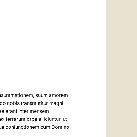
العربيّة
中文
LATINE
t consummationem, suum amorem
rdo nobis transmittitur magni
ae erant inter mensem
errarum orbe alliciuntur, ut
que coniunctionem cum Domino