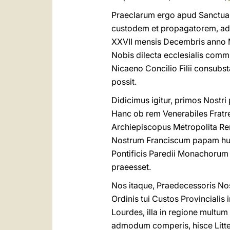
Praeclarum ergo apud Sanctuar
custodem et propagatorem, ad
XXVII mensis Decembris anno MM
Nobis dilecta ecclesialis com
Nicaeno Concilio Filii consubs
possit.
Didicimus igitur, primos Nostri
Hanc ob rem Venerabiles Fratre
Archiepiscopus Metropolita R
Nostrum Franciscum papam hum
Pontificis Paredii Monachorum
praeesset.
Nos itaque, Praedecessoris Nost
Ordinis tui Custos Provincialis
Lourdes, illa in regione multu
admodum comperis, hisce Litt