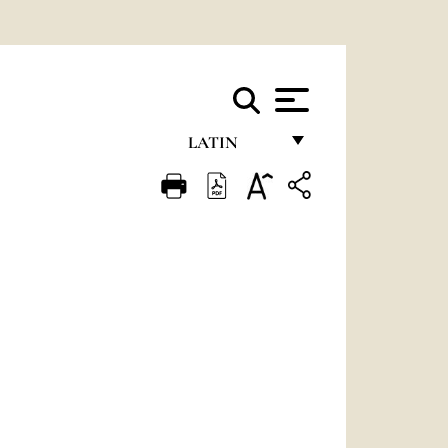
LATIN
FRANÇAIS
ENGLISH
ITALIANO
PORTUGUÊS
ESPAÑOL
DEUTSCH
POLSKI