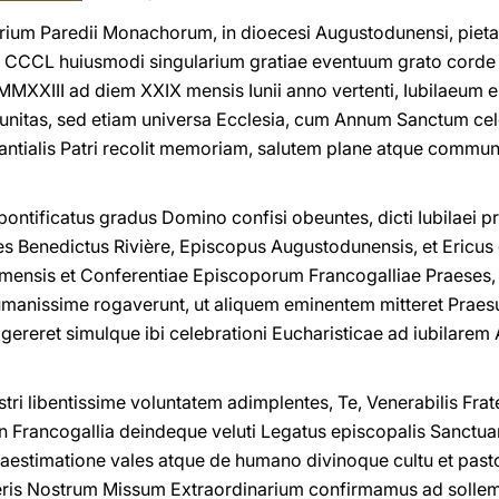
ium Paredii Monachorum, in dioecesi Augustodunensi, pieta
 CCCL huiusmodi singularium gratiae eventuum grato cord
XXIII ad diem XXIX mensis Iunii anno vertenti, Iubilaeum es
munitas, sed etiam universa Ecclesia, cum Annum Sanctum 
tantialis Patri recolit memoriam, salutem plane atque comm
 pontificatus gradus Domino confisi obeuntes, dicti Iubilaei p
s Benedictus Rivière, Episcopus Augustodunensis, et Ericus
emensis et Conferentiae Episcoporum Francogalliae Praeses
anissime rogaverunt, ut aliquem eminentem mitteret Praesu
 gereret simulque ibi celebrationi Eucharisticae ad iubila
ri libentissime voluntatem adimplentes, Te, Venerabilis Frat
 in Francogallia deindeque veluti Legatus episcopalis Sanctua
m aestimatione vales atque de humano divinoque cultu et past
eris Nostrum Missum Extraordinarium
confirmamus ad sollemn