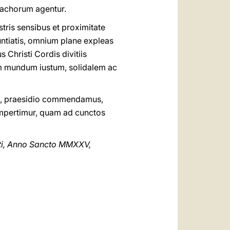
onachorum agentur.
tris sensibus et proximitate
nuntiatis, omnium plane expleas
 Christi Cordis divitiis
um mundum iustum, solidalem ac
lii, praesidio commendamus,
impertimur, quam ad cunctos
isti, Anno Sancto MMXXV,