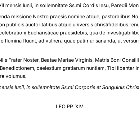
I mensis Iunii, in sollemnitate Ss.mi Cordis Iesu, Paredii M
enda missione Nostro praesis nomine atque, pastoralibus Nos
on publicis auctoritatibus atque universis christifidelibus re
 celebrationi Eucharisticae praesidebis, qua de investigabilibus
e flumina fluunt, ad vulnera quae patimur sananda, ut vers
s Frater Noster, Beatae Mariae Virginis, Matris Boni Consi
enedictionem, caelestium gratiarum nuntiam, Tibi libenter 
ere volumus.
ensis Iunii, in sollemnitate Ss.mi Corporis et Sanguinis Chr
LEO PP. XIV