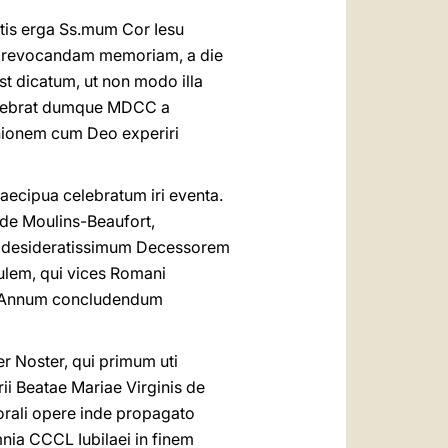
tis erga Ss.mum Cor Iesu
e revocandam memoriam, a die
t dicatum, ut non modo illa
celebrat dumque MDCC a
unionem cum Deo experiri
raecipua celebratum iri eventa.
 de Moulins-Beaufort,
, desideratissimum Decessorem
lem, qui vices Romani
rem Annum concludendum
er Noster, qui primum uti
rii Beatae Mariae Virginis de
orali opere inde propagato
ia CCCL Iubilaei in finem