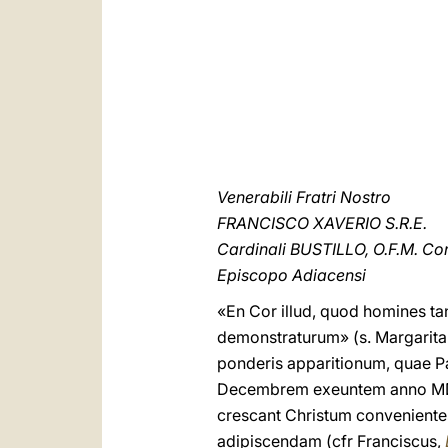
Venerabili Fratri Nostro
FRANCISCO XAVERIO S.R.E.
Cardinali BUSTILLO, O.F.M. Co
Episcopo Adiacensi
«En Cor illud, quod homines t
demonstraturum» (s. Margarit
ponderis apparitionum, quae 
Decembrem exeuntem anno MDCLX
crescant Christum convenient
adipiscendam (cfr Franciscus,