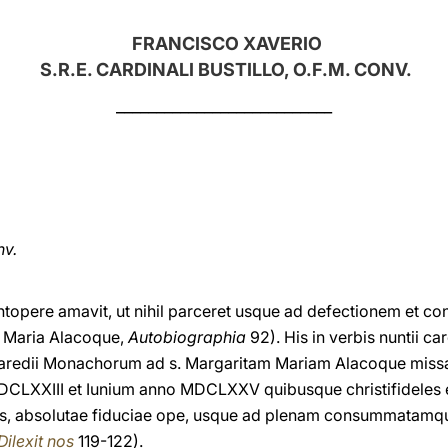
FRANCISCO XAVERIO
S.R.E. CARDINALI BUSTILLO, O.F.M. CONV.
___________________________
nv.
antopere amavit, ut nihil parceret usque ad defectionem e
a Maria Alacoque,
Autobiographia
92). His in verbis nuntii ca
Paredii Monachorum ad s. Margaritam Mariam Alacoque miss
XIII et Iunium anno MDCLXXV quibusque christifideles ex t
es, absolutae fiduciae ope, usque ad plenam consummatam
Dilexit nos
119-122).