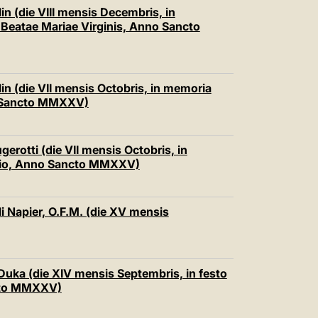
中文
lin (die VIII mensis Decembris, in
Beatae Mariae Virginis, Anno Sancto
LATINE
lin (die VII mensis Octobris, in memoria
o Sancto MMXXV)
gerotti (die VII mensis Octobris, in
ario, Anno Sancto MMXXV)
li Napier, O.F.M. (die XV mensis
 Duka (die XIV mensis Septembris, in festo
ncto MMXXV)