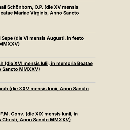
nali Schönborn, O.P. (die XV mensis
Beatae Mariae Virginis, Anno Sancto
i Sepe (die VI mensis Augusti, in festo
o MMXXV)
ch (die XVI mensis Iulii, in memoria Beatae
nno Sancto MMXXV)
Sarah (die XXV mensis Iunii, Anno Sancto
.F.M. Conv. (die XIX mensis Iunii, in
nis Christi, Anno Sancto MMXXV)