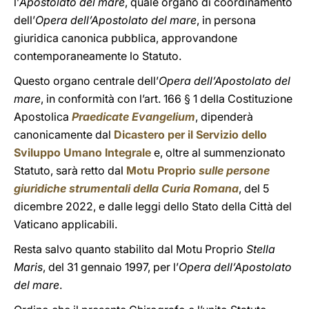
l’
Apostolato del mare
, quale organo di coordinamento
dell’
Opera dell’Apostolato del mare
, in persona
giuridica canonica pubblica, approvandone
contemporaneamente lo Statuto.
Questo organo centrale dell’
Opera dell’Apostolato del
mare
, in conformità con l’art. 166 § 1 della Costituzione
Apostolica
Praedicate Evangelium
, dipenderà
canonicamente dal
Dicastero per il Servizio dello
Sviluppo Umano Integrale
e, oltre al summenzionato
Statuto, sarà retto dal
Motu Proprio
sulle persone
giuridiche strumentali della Curia Romana
, del 5
dicembre 2022, e dalle leggi dello Stato della Città del
Vaticano applicabili.
Resta salvo quanto stabilito dal Motu Proprio
Stella
Maris
, del 31 gennaio 1997, per l’
Opera dell’Apostolato
del mare
.