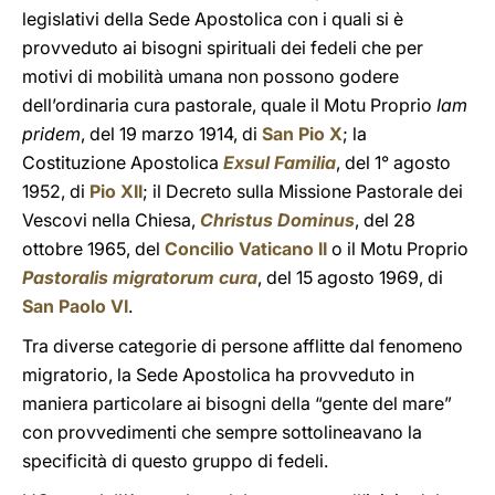
legislativi della Sede Apostolica con i quali si è
provveduto ai bisogni spirituali dei fedeli che per
motivi di mobilità umana non possono godere
dell’ordinaria cura pastorale, quale il Motu Proprio
Iam
pridem
, del 19 marzo 1914, di
San Pio X
; la
Costituzione Apostolica
Exsul Familia
, del 1° agosto
1952, di
Pio XII
; il Decreto sulla Missione Pastorale dei
Vescovi nella Chiesa,
Christus Dominus
, del 28
ottobre 1965, del
Concilio Vaticano II
o il Motu Proprio
Pastoralis migratorum cura
, del 15 agosto 1969, di
San Paolo VI
.
Tra diverse categorie di persone afflitte dal fenomeno
migratorio, la Sede Apostolica ha provveduto in
maniera particolare ai bisogni della “gente del mare”
con provvedimenti che sempre sottolineavano la
specificità di questo gruppo di fedeli.