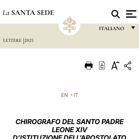
La
SANTA SEDE
ITALIANO
LETTERE
2025
FRANÇAIS
ENGLISH
ITALIANO
PORTUGUÊS
ESPAÑOL
EN
-
IT
DEUTSCH
POLSKI
CHIROGRAFO DEL SANTO PADRE
العربيّة
LEONE XIV
D’ISTITUZIONE DELL’APOSTOLATO
中文