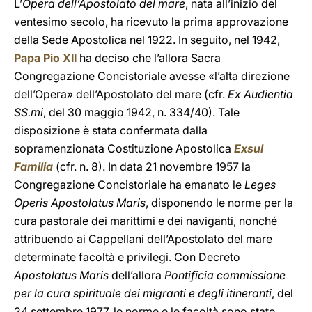
L’
Opera dell’Apostolato del mare
, nata all’inizio del
ventesimo secolo, ha ricevuto la prima approvazione
della Sede Apostolica nel 1922. In seguito, nel 1942,
Papa Pio XII
ha deciso che l’allora Sacra
Congregazione Concistoriale avesse «l’alta direzione
dell’Opera» dell’Apostolato del mare (cfr.
Ex Audientia
SS.mi
, del 30 maggio 1942, n. 334/40). Tale
disposizione è stata confermata dalla
sopramenzionata Costituzione Apostolica
Exsul
Familia
(cfr. n. 8). In data 21 novembre 1957 la
Congregazione Concistoriale ha emanato le
Leges
Operis Apostolatus Maris
, disponendo le norme per la
cura pastorale dei marittimi e dei naviganti, nonché
attribuendo ai Cappellani dell’Apostolato del mare
determinate facoltà e privilegi. Con Decreto
Apostolatus Maris
dell’allora
Pontificia commissione
per la cura spirituale dei migranti e degli itineranti
, del
24 settembre 1977, le norme e le facoltà sono state