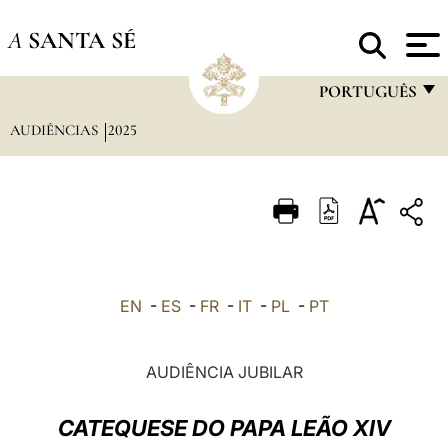
A
SANTA SÉ
PORTUGUÊS
AUDIÊNCIAS
2025
FRANÇAIS
ENGLISH
ITALIANO
PORTUGUÊS
ESPAÑOL
EN
-
ES
-
FR
-
IT
-
PL
-
PT
DEUTSCH
POLSKI
AUDIÊNCIA JUBILAR
العربيّة
CATEQUESE DO PAPA LEÃO XIV
中文