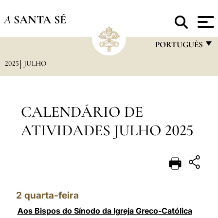
A
SANTA SÉ
PORTUGUÊS
2025
JULHO
FRANÇAIS
ENGLISH
ITALIANO
CALENDÁRIO DE
PORTUGUÊS
ATIVIDADES JULHO 2025
ESPAÑOL
DEUTSCH
POLSKI
2
quarta-feira
العربيّة
Aos Bispos do Sínodo da Igreja Greco-Católica
中文