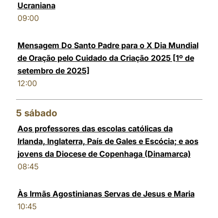
Ucraniana
LATINE
09:00
Mensagem Do Santo Padre para o X Dia Mundial
de Oração pelo Cuidado da Criação 2025 [1º de
setembro de 2025]
12:00
5
sábado
Aos professores das escolas católicas da
Irlanda, Inglaterra, País de Gales e Escócia; e aos
jovens da Diocese de Copenhaga (Dinamarca)
08:45
Às Irmãs Agostinianas Servas de Jesus e Maria
10:45