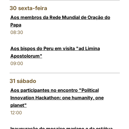
30
sexta-feira
Aos membros da Rede Mundial de Oração do
Papa
08:30
Aos bispos do Peru em visita "ad Limina
Apostolorum"
09:00
31
sábado
Aos participantes no encontro "Political
Innovation Hackathon: one humanity, one
planet"
12:00
Inauguração do mosaico mariano e da estátua