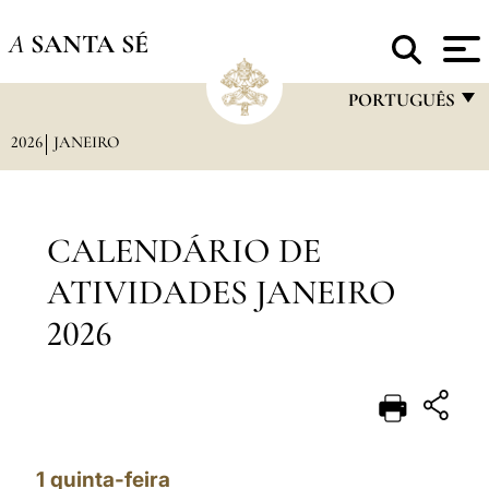
A
SANTA SÉ
PORTUGUÊS
2026
JANEIRO
FRANÇAIS
ENGLISH
ITALIANO
CALENDÁRIO DE
PORTUGUÊS
ATIVIDADES JANEIRO
ESPAÑOL
2026
DEUTSCH
POLSKI
العربيّة
1
quinta-feira
中文