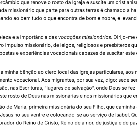
câmbio que renove o rosto da Igreja e suscite um cristianis
a missionário que parte para outras terras é chamado a hab
nando ao bem tudo o que encontra de bom e nobre, e levand
eleza e a importância das
vocações missionárias
. Dirijo-me
 impulso missionário, de leigos, religiosos e presbíteros q
postas e experiências vocacionais capazes de suscitar este
 minha bênção ao clero local das Igrejas particulares, aos m
mento vocacional. Aos migrantes, por sua vez, digo: sede 
são, nas Escrituras, “lugares de salvação”, onde Deus se fez
te rosto de Deus nas missionárias e nos missionários que e
são de Maria, primeira missionária do seu Filho, que caminh
Jesus no seu ventre e colocando-se ao serviço de Isabel. Q
rador do Reino de Cristo, Reino de amor, de justiça e de pa