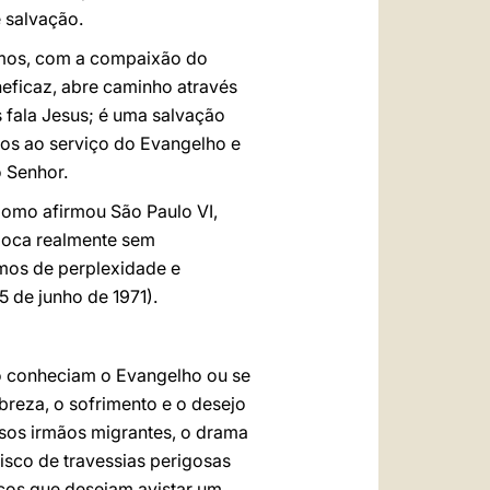
 salvação.
amos, com a compaixão do
neficaz, abre caminho através
 fala Jesus; é uma salvação
mos ao serviço do Evangelho e
 Senhor.
omo afirmou São Paulo VI,
época realmente sem
smos de perplexidade e
25 de junho de 1971).
não conheciam o Evangelho ou se
breza, o sofrimento e o desejo
sos irmãos migrantes, o drama
isco de travessias perigosas
rcos que desejam avistar um