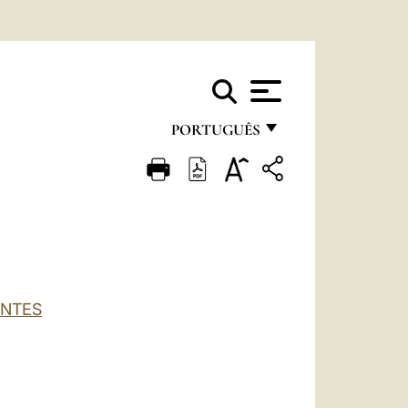
PORTUGUÊS
FRANÇAIS
ENGLISH
ITALIANO
PORTUGUÊS
ESPAÑOL
ANTES
DEUTSCH
POLSKI