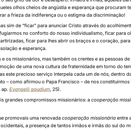
queles olhos cheios de angústia e esperança que procuram 
 a frieza da indiferença ou o estigma da discriminação!
 mas sim de “ficar” para anunciar Cristo através do acolhime
efugiarmos no conforto do nosso individualismo, ficar para o
rtirizadas, ficar para lhes abrir os braços e o coração, par
solação e esperança.
 e os missionários, mas também os crentes e as pessoas de
omoção de uma nova cultura de fraternidade em torno do te
as este precioso serviço interpela cada um de nós, dentro 
nto – como afirmou o Papa Francisco – de nos constituirmo
. ap.
Evangelii gaudium
, 25).
ois grandes compromissos missionários: a
cooperação missi
que promovais uma renovada
cooperação missionária
entre 
s ocidentais, a presença de tantos irmãos e irmãs do sul d