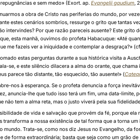
 repugnâncias e sem medo» (Exort. ap.
Evangelii gaudium
, 
inuarmos a obra de Cristo nas periferias do mundo, por vez
rante estes cenários sombrios, ressurge o grito que tantas ve
ão intervindes? Por que razão pareceis ausente? Este grito
e que, esta manhã, ouvimos do profeta Habacuque: «Até quand
ue me fazeis ver a iniquidade e contemplar a desgraça?» (c
tomado estas perguntas durante a sua histórica visita a Aus
la-se, e este silêncio dilacera a alma do orante, que cham
us parece tão distante, tão esquecido, tão ausente!» (
Cateq
bre-nos à esperança. Se o profeta denuncia a força inevitá
ez, anuncia-lhe que tudo isso terá um fim, uma data-limite, 
 não tem a alma reta, mas o justo viverá pela sua fidelidade
ibilidade de vida e salvação que provém da fé, porque ela nã
 transforma a nossa existência de tal forma que a torna um
no mundo. Trata-se, como nos diz Jesus no Evangelho, da fo
 de forma extraordinária; basta que seja como um grão de 