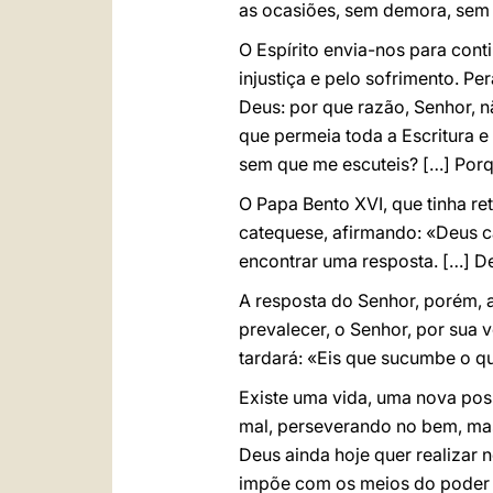
as ocasiões, sem demora, sem
O Espírito envia-nos para cont
injustiça e pelo sofrimento. Pe
Deus: por que razão, Senhor, n
que permeia toda a Escritura 
sem que me escuteis? […] Porq
O Papa Bento XVI, que tinha re
catequese, afirmando: «Deus ca
encontrar uma resposta. […] De
A resposta do Senhor, porém, a
prevalecer, o Senhor, por sua v
tardará: «Eis que sucumbe o que
Existe uma vida, uma nova poss
mal, perseverando no bem, mas
Deus ainda hoje quer realizar 
impõe com os meios do poder e