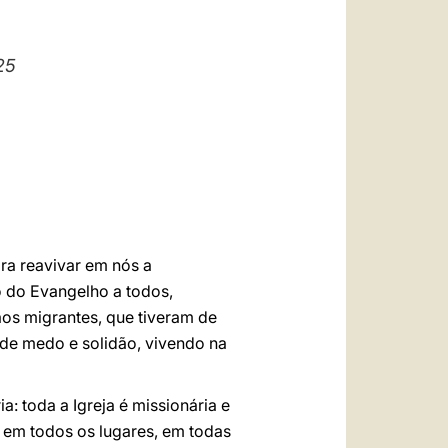
العربيّة
中文
25
LATINE
ra reavivar em nós a
o do Evangelho a todos,
mãos migrantes, que tiveram de
 de medo e solidão, vivendo na
: toda a Igreja é missionária e
 em todos os lugares, em todas