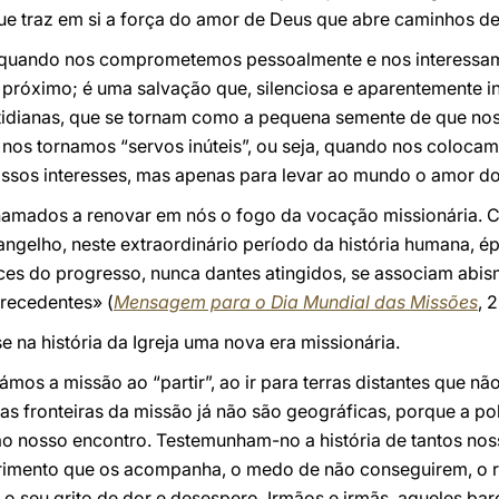
que traz em si a força do amor de Deus que abre caminhos de
a quando nos comprometemos pessoalmente e nos interess
 próximo; é uma salvação que, silenciosa e aparentemente i
tidianas, que se tornam como a pequena semente de que nos
nos tornamos “servos inúteis”, ou seja, quando nos coloca
ssos interesses, mas apenas para levar ao mundo o amor do
amados a renovar em nós o fogo da vocação missionária. C
angelho, neste extraordinário período da história humana, 
ices do progresso, nunca dantes atingidos, se associam abi
recedentes» (
Mensagem para o Dia Mundial das Missões
, 
e na história da Igreja uma nova era missionária.
mos a missão ao “partir”, ao ir para terras distantes que 
s fronteiras da missão já não são geográficas, porque a po
 nosso encontro. Testemunham-no a história de tantos nos
ofrimento que os acompanha, o medo de não conseguirem, o r
 o seu grito de dor e desespero. Irmãos e irmãs, aqueles ba