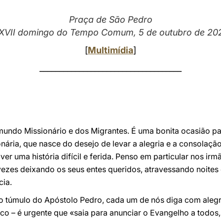
Praça de São Pedro
XVII domingo do Tempo Comum, 5 de outubro de 20
[
Multimídia
]
____________________________________
mundo Missionário e dos Migrantes. É uma bonita ocasião pa
ária, que nasce do desejo de levar a alegria e a consolaçã
er uma história difícil e ferida. Penso em particular nos ir
vezes deixando os seus entes queridos, atravessando noites
cia.
o túmulo do Apóstolo Pedro, cada um de nós diga com alegria
co – é urgente que «saia para anunciar o Evangelho a todos,