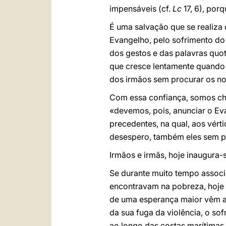
impensáveis (cf.
Lc
17, 6), por
É uma salvação que se realiz
Evangelho, pelo sofrimento do
dos gestos e das palavras quo
que cresce lentamente quando 
dos irmãos sem procurar os no
Com essa confiança, somos ch
«devemos, pois, anunciar o Ev
precedentes, na qual, aos vért
desespero, também eles sem p
Irmãos e irmãs, hoje inaugura-s
Se durante muito tempo associá
encontravam na pobreza, hoje a
de uma esperança maior vêm ao
da sua fuga da violência, o s
ao longo das costas marítimas,