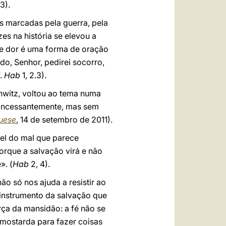
23).
es marcadas pela guerra, pela
zes na história se elevou a
 de dor é uma forma de oração
o, Senhor, pedirei socorro,
f.
Hab
1, 2.3).
chwitz, voltou ao tema numa
a incessantemente, mas sem
uese
, 14 de setembro de 2011).
vel do mal que parece
porque a salvação virá e não
». (
Hab
2, 4).
o só nos ajuda a resistir ao
 instrumento da salvação que
rça da mansidão: a fé não se
mostarda para fazer coisas