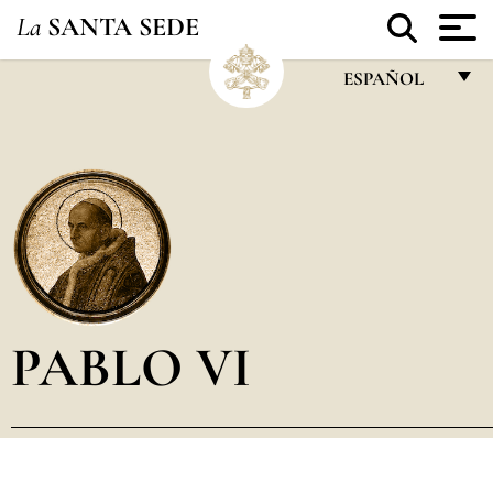
La
SANTA SEDE
ESPAÑOL
FRANÇAIS
ENGLISH
ITALIANO
PORTUGUÊS
ESPAÑOL
DEUTSCH
PABLO VI
POLSKI
العربيّة
中文