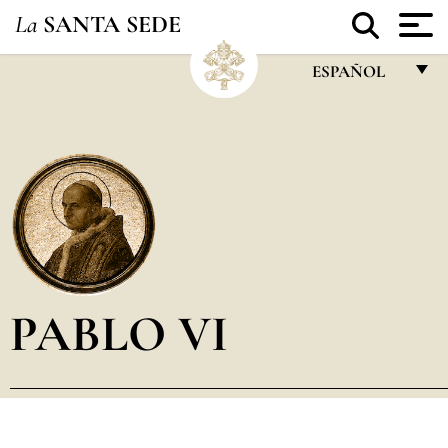
La
SANTA SEDE
ESPAÑOL
FRANÇAIS
ENGLISH
ITALIANO
PORTUGUÊS
ESPAÑOL
DEUTSCH
PABLO VI
POLSKI
العربيّة
中文