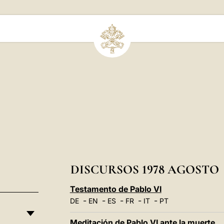
DISCURSOS 1978 AGOSTO
Testamento de Pablo VI
-
-
-
-
-
DE
EN
ES
FR
IT
PT
Meditación de Pablo VI ante la muerte