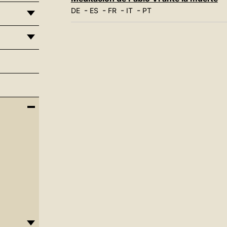
-
-
-
-
DE
ES
FR
IT
PT