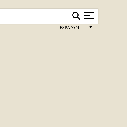
ESPAÑOL
FRANÇAIS
ENGLISH
ITALIANO
PORTUGUÊS
ESPAÑOL
DEUTSCH
POLSKI
العربيّة