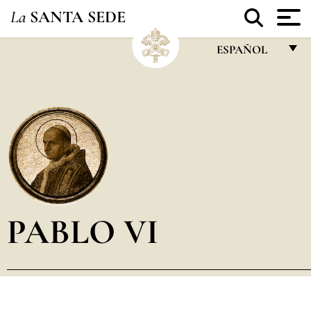
La
SANTA SEDE
ESPAÑOL
FRANÇAIS
ENGLISH
ITALIANO
PORTUGUÊS
ESPAÑOL
DEUTSCH
PABLO VI
POLSKI
العربيّة
中文