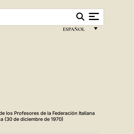
ESPAÑOL
FRANÇAIS
ENGLISH
ITALIANO
PORTUGUÊS
ESPAÑOL
DEUTSCH
POLSKI
de los Profesores de la Federación Italiana
ca (30 de diciembre de 1970)
العربيّة