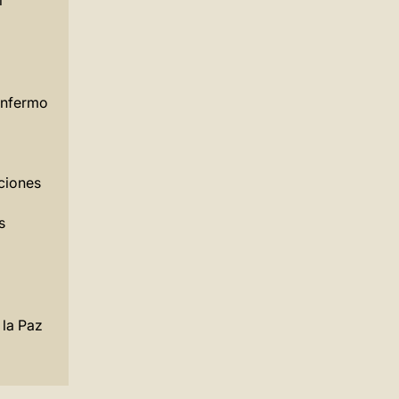
l
Enfermo
ciones
s
 la Paz