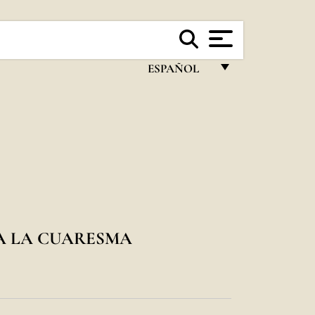
ESPAÑOL
FRANÇAIS
ENGLISH
ITALIANO
PORTUGUÊS
ESPAÑOL
DEUTSCH
A LA CUARESMA
POLSKI
العربيّة