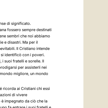
العربيّة
中文
LATINE
nse di significato.
umana fossero sempre destinati
bene sembri che noi abbiamo
e e disastri. Ma per il
vitabili. Il Cristiano intende
i identificò con i poveri.
suoi fratelli e sorelle. Il
odigarsi per assisterli nei
 un mondo migliore, un mondo
icorda ai Cristiani chi essi
azioni di vivere
o è impegnato da ciò che la
no fa entrare i suoi fratelli e