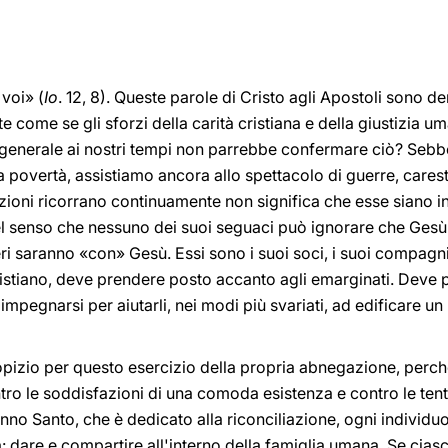
 voi» (
Io
. 12, 8). Queste parole di Cristo agli Apostoli sono de
e come se gli sforzi della carità cristiana e della giustizia 
 generale ai nostri tempi non parrebbe confermare ciò? Seb
a povertà, assistiamo ancora allo spettacolo di guerre, caresti
uazioni ricorrano continuamente non significa che esse siano ine
el senso che nessuno dei suoi seguaci può ignorare che Gesù s
ri saranno «con» Gesù. Essi sono i suoi soci, i suoi compagni, i 
stiano, deve prendere posto accanto agli emarginati. Deve pr
impegnarsi per aiutarli, nei modi più svariati, ad edificare
zio per questo esercizio della propria abnegazione, perché r
ntro le soddisfazioni di una comoda esistenza e contro le tent
no Santo, che è dedicato alla riconciliazione, ogni individu
: dare e compartire all'interno della famiglia umana. Se ciascu