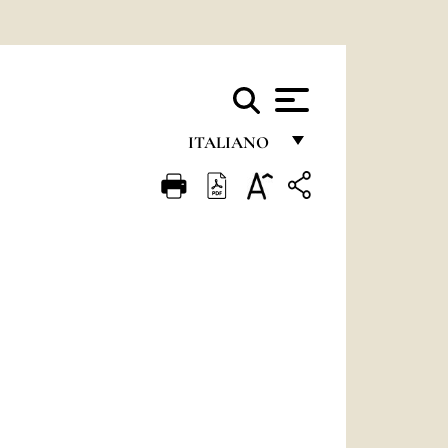
ITALIANO
FRANÇAIS
ENGLISH
ITALIANO
PORTUGUÊS
ESPAÑOL
DEUTSCH
POLSKI