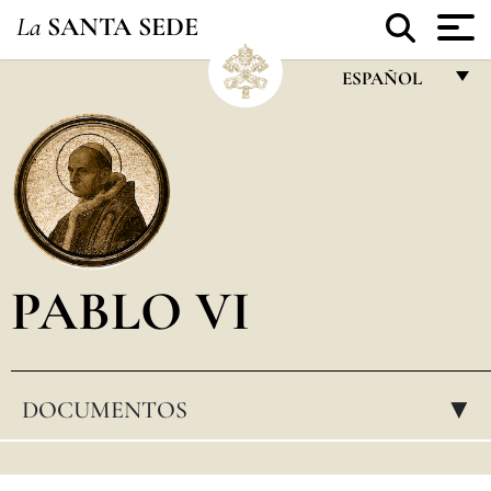
La
SANTA SEDE
ESPAÑOL
FRANÇAIS
ENGLISH
ITALIANO
PORTUGUÊS
PABLO VI
ESPAÑOL
DEUTSCH
POLSKI
DOCUMENTOS
▸
العربيّة
中文