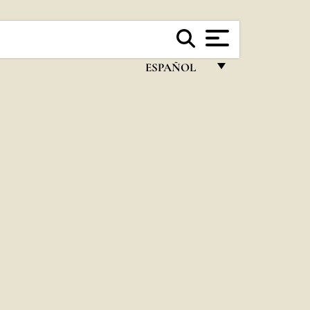
ESPAÑOL
FRANÇAIS
ENGLISH
ITALIANO
PORTUGUÊS
ESPAÑOL
DEUTSCH
POLSKI
العربيّة