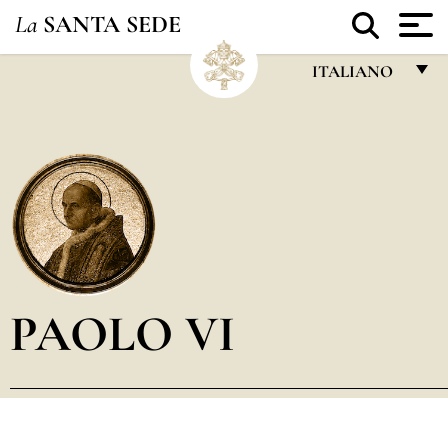
La
SANTA SEDE
ITALIANO
FRANÇAIS
ENGLISH
ITALIANO
PORTUGUÊS
ESPAÑOL
DEUTSCH
PAOLO VI
POLSKI
العربيّة
中文