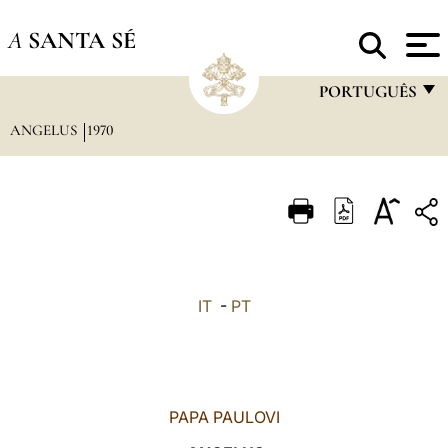
A
SANTA SÉ
PORTUGUÊS
ANGELUS
1970
FRANÇAIS
ENGLISH
ITALIANO
PORTUGUÊS
ESPAÑOL
IT
-
PT
DEUTSCH
POLSKI
العربيّة
PAPA PAULOVI
中文