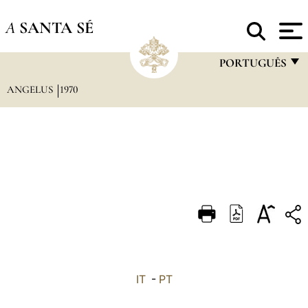
A
SANTA SÉ
PORTUGUÊS
ANGELUS
1970
FRANÇAIS
ENGLISH
ITALIANO
PORTUGUÊS
ESPAÑOL
DEUTSCH
POLSKI
العربيّة
IT
-
PT
中文