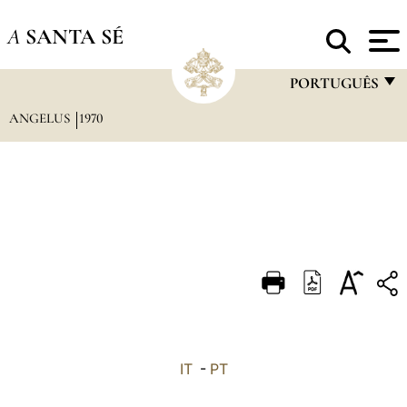
A
SANTA SÉ
PORTUGUÊS
ANGELUS
1970
FRANÇAIS
ENGLISH
ITALIANO
PORTUGUÊS
ESPAÑOL
DEUTSCH
POLSKI
العربيّة
IT
-
PT
中文