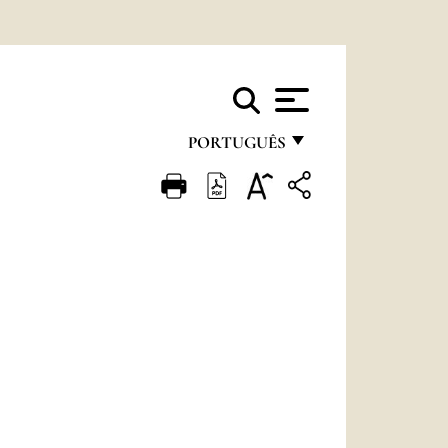
PORTUGUÊS
FRANÇAIS
ENGLISH
ITALIANO
PORTUGUÊS
ESPAÑOL
DEUTSCH
POLSKI