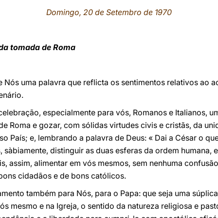
Domingo, 20 de Setembro de 1970
 da tomada de Roma
e Nós uma palavra que reflicta os sentimentos relativos ao 
nário.
celebração, especialmente para vós, Romanos e Italianos, 
e Roma e gozar, com sólidas virtudes civis e cristãs, da uni
o País; e, lembrando a palavra de Deus: « Dai a César o que
s, sàbiamente, distinguir as duas esferas da ordem humana, e 
ssais, assim, alimentar em vós mesmos, sem nenhuma confusão
bons cidadãos e de bons católicos.
mento também para Nós, para o Papa: que seja uma súplica 
s mesmo e na Igreja, o sentido da natureza religiosa e past