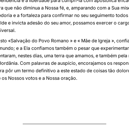
endência e a liberdade para cumpri-la com apostólica eficá
ra que não diminua a Nossa fé, e, amparando com a Sua mise
oria e a fortaleza para confirmar no seu seguimento todos
lde e invicta adesão do seu amor, possamos exercer o cargo
iversal.
sto «Salvação do Povo Romano » e « Mãe de Igreja », confi
mundo; e a Ela confiamos também o pesar que experimentamo
ntaram, nestes dias, uma terra que amamos, e também pela
ordânia. Com palavras de auspício, encorajamos os respons
ra pôr um termo definitivo a este estado de coisas tão dolo
 os Nossos votos e a Nossa oração.