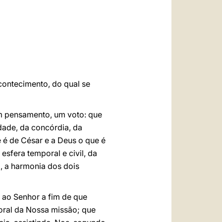
العربيّة
中文
LATINE
acontecimento, do qual se
um pensamento, um voto: que
dade, da concórdia, da
 é de César e a Deus o que é
esfera temporal e civil, da
, a harmonia dos dois
ao Senhor a fim de que
oral da Nossa missão; que