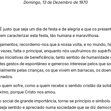
Domingo, 13 de Dezembro de 1970
 justo que seja um dia de festa e de alegria e que os prese
m caracterizar esta festa, tão humana e maravilhosa.
jamentos; recordemo-nos que à nossa volta, e no mundo, há 
vezes, falta o principal, enquanto nós usufruímos do supér
tas iniciativas de beneficência, tanto sentido de humanidade
stes gestos de espontâneo e generoso interesse pelos que s
almente pelas crianças, os que vivem em barracas, os doent
onados.
a quem sofre, como a quem recebe o sentido cristão da soli
ximo, porque Cristo nos amou.
o social de grande importância, torna-se princípio e símbo
 seja sentido e apreciado numa sociedade que se diz democr