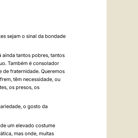
العربيّة
中文
LATINE
ntes sejam o sinal da bondade
ainda tantos pobres, tantos
fluo. Também é consolador
 e de fraternidade. Queremos
ofrem, têm necessidade, ou
es, os presos, os
dariedade, o gosto da
lo de um elevado costume
ática, mas onde, muitas