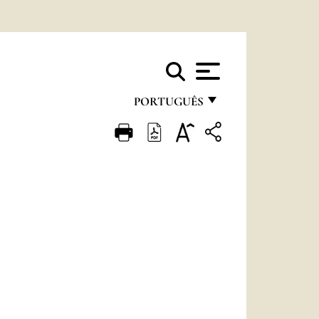
PORTUGUÊS
FRANÇAIS
ENGLISH
ITALIANO
PORTUGUÊS
ESPAÑOL
DEUTSCH
POLSKI