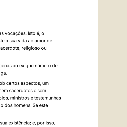
العربيّة
中文
LATINE
s vocações. Isto é, o
te a sua vida ao amor de
acerdote, religioso ou
apenas ao exíguo número de
oga.
 sob certos aspectos, um
 sem sacerdotes e sem
olos, ministros e testemunhas
io dos homens. Se este
a existência; e, por isso,