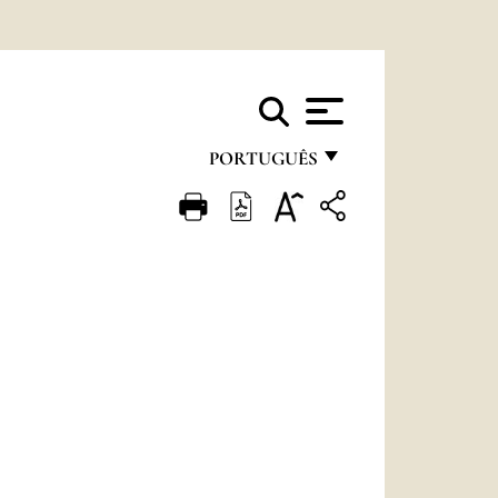
PORTUGUÊS
FRANÇAIS
ENGLISH
ITALIANO
PORTUGUÊS
ESPAÑOL
DEUTSCH
POLSKI