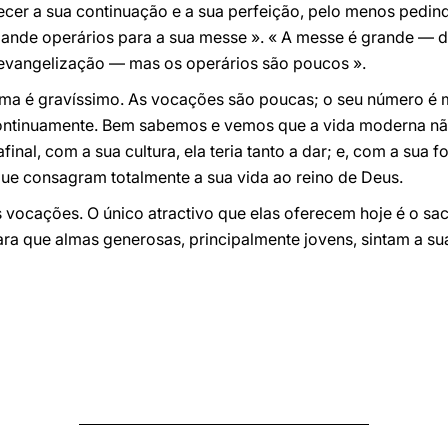
ecer a sua continuação e a sua perfeição, pelo menos pedi
nde operários para a sua messe ». « A messe é grande — di
evangelização — mas os operários são poucos ».
ema é gravíssimo. As vocações são poucas; o seu número é mu
ontinuamente. Bem sabemos e vemos que a vida moderna nã
nal, com a sua cultura, ela teria tanto a dar; e, com a sua f
que consagram totalmente a sua vida ao reino de Deus.
 vocações. O único atractivo que elas oferecem hoje é o sacri
para que almas generosas, principalmente jovens, sintam a s