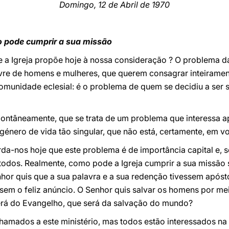
Domingo, 12 de Abril de 1970
o pode cumprir a sua missão
e a Igreja propõe hoje à nossa consideração ? O problema da
vre de homens e mulheres, que querem consagrar inteiramen
 comunidade eclesial: é o problema de quem se decidiu a ser s
ontâneamente, que se trata de um problema que interessa 
énero de vida tão singular, que não está, certamente, em v
corda-nos hoje que este problema é de importância capital e,
 todos. Realmente, como pode a Igreja cumprir a sua missão
enhor quis que a sua palavra e a sua redenção tivessem apóst
sem o feliz anúncio. O Senhor quis salvar os homens por me
e será do Evangelho, que será da salvação do mundo?
mados a este ministério, mas todos estão interessados na su