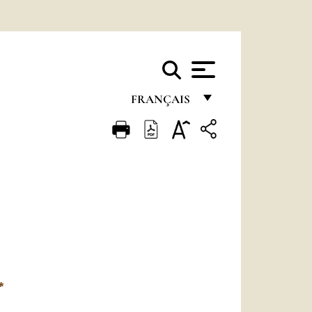
FRANÇAIS
FRANÇAIS
ENGLISH
ITALIANO
PORTUGUÊS
ESPAÑOL
DEUTSCH
*
POLSKI