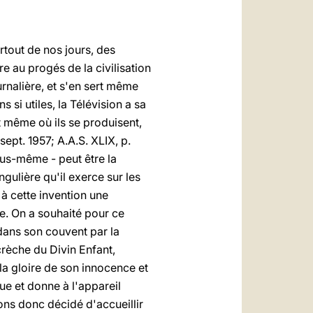
العربيّة
中文
urtout de nos jours, des
LATINE
re au progés de la civilisation
urnalière, et s'en sert même
 si utiles, la Télévision a sa
t même où ils se produisent,
 sept. 1957; A.A.S. XLIX, p.
ous-même - peut être la
gulière qu'il exerce sur les
 à cette invention une
re. On a souhaité pour ce
 dans son couvent par la
crèche du Divin Enfant,
la gloire de son innocence et
ue et donne à l'appareil
avons donc décidé d'accueillir