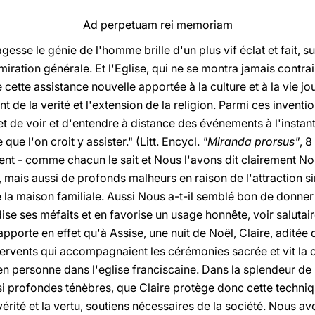
Ad perpetuam rei memoriam
agesse le génie de l'homme brille d'un plus vif éclat et fait, s
iration générale. Et l'Eglise, qui ne se montra jamais contrai
cette assistance nouvelle apportée à la culture et à la vie jo
 de la verité et l'extension de la religion. Parmi ces inventions
fet de voir et d'entendre à distance des événements à l'instan
que l'on croit y assister." (Litt. Encycl.
"Miranda prorsus"
, 8
ent - comme chacun le sait et Nous l'avons dit clairement N
 mais aussi de profonds malheurs en raison de l'attraction sin
e la maison familiale. Aussi Nous a-t-il semblé bon de donner
ise ses méfaits et en favorise un usage honnête, voir salutai
apporte en effet qu'à Assise, une nuit de Noël, Claire, aditée
fervents qui accompagnaient les cérémonies sacrée et vit la 
en personne dans l'eglise franciscaine. Dans la splendeur de 
os si profondes ténèbres, que Claire protège donc cette techniq
a vérité et la vertu, soutiens nécessaires de la société. Nous 