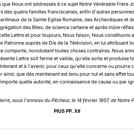
es que Nous ont addressés à ce sujet Notre Vénérable Frère Jo
s des quatre familles franciscaines, enfin d'autres personne
dinaux de la Sainte Eglise Romaine, des Archevêques et d
régation des Rites, de science certaine et après mûre réflexi
ette Lettre et pour toujours, Nous faison, Nous constituons 
te Patronne auprès de Die de la Télévision, en lui attribuant t
age comporte, nonobstant toutes choses contraires. Nous ann
ente Lettre soit ferme et valide, qu'elle sorte et produise to
aintenant et à l'avenir, pour ceux qu'elle concerne ou pourra c
 ainsi; que dès maintenant est tenu pour nul et sans effet tout
'importe quelle autorité, en connaissance de cause ou par ig
rre, sous l'anneau du Pêcheur, le 14 février 1957, de Notre 
PIUS PP. XII