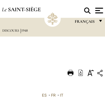
Le
SAINT-SIÈGE
FRANÇAIS
DISCOURS
1948
FRANÇAIS
ENGLISH
ITALIANO
PORTUGUÊS
ESPAÑOL
DEUTSCH
POLSKI
العربيّة
ES
-
FR
-
IT
中文