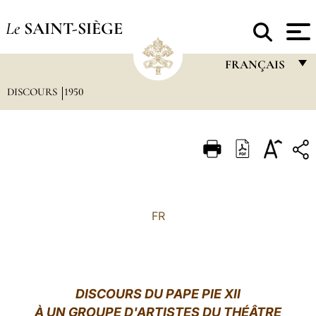
Le
SAINT-SIÈGE
FRANÇAIS
DISCOURS
1950
FRANÇAIS
ENGLISH
ITALIANO
PORTUGUÊS
ESPAÑOL
FR
DEUTSCH
POLSKI
العربيّة
DISCOURS DU PAPE PIE XII
À
UN GROUPE D'ARTISTES DU THÉ
Â
TRE
中文