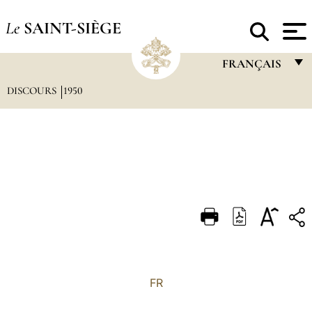
Le
SAINT-SIÈGE
FRANÇAIS
DISCOURS
1950
FRANÇAIS
ENGLISH
ITALIANO
PORTUGUÊS
ESPAÑOL
DEUTSCH
POLSKI
العربيّة
FR
中文