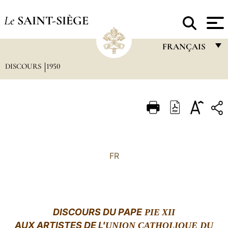
Le
SAINT-SIÈGE
FRANÇAIS
DISCOURS
1950
FRANÇAIS
ENGLISH
ITALIANO
PORTUGUÊS
ESPAÑOL
FR
DEUTSCH
POLSKI
العربيّة
DISCOURS DU PAPE
PIE
XII
AUX ARTISTES DE L'
UNION CATHOLIQUE DU
中文