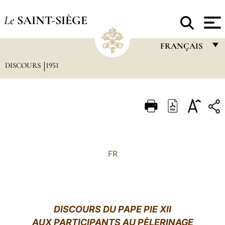
Le
SAINT-SIÈGE
FRANÇAIS
DISCOURS
1951
FRANÇAIS
ENGLISH
ITALIANO
PORTUGUÊS
ESPAÑOL
FR
DEUTSCH
POLSKI
العربيّة
DISCOURS DU PAPE PIE XII
AUX PARTICIPANTS AU PÈLERINAGE
中文