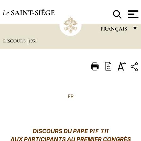
Le
SAINT-SIÈGE
FRANÇAIS
DISCOURS
1951
FRANÇAIS
ENGLISH
ITALIANO
PORTUGUÊS
ESPAÑOL
FR
DEUTSCH
POLSKI
العربيّة
DISCOURS DU PAPE
PIE XII
AUX PARTICIPANTS AU PREMIER CONGRÈS
中文