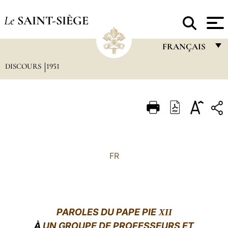
Le
SAINT-SIÈGE
FRANÇAIS
DISCOURS
1951
FRANÇAIS
ENGLISH
ITALIANO
PORTUGUÊS
ESPAÑOL
FR
DEUTSCH
POLSKI
العربيّة
PAROLES DU PAPE PIE
XII
À
UN GROUPE DE PROFESSEURS ET
中文