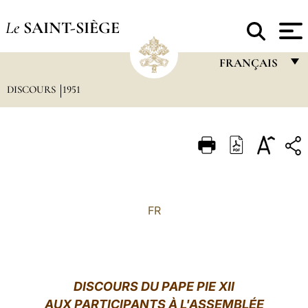
Le
SAINT-SIÈGE
FRANÇAIS
DISCOURS
1951
FRANÇAIS
ENGLISH
ITALIANO
PORTUGUÊS
ESPAÑOL
FR
DEUTSCH
POLSKI
العربيّة
DISCOURS DU PAPE PIE XII
AUX PARTICIPANTS À L'ASSEMBLÉE
中文