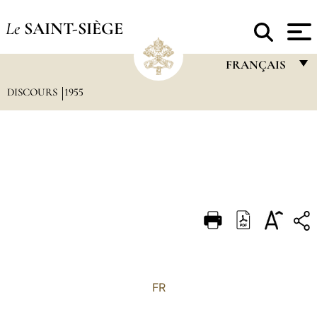
Le
SAINT-SIÈGE
FRANÇAIS
DISCOURS
1955
FRANÇAIS
ENGLISH
ITALIANO
PORTUGUÊS
ESPAÑOL
DEUTSCH
POLSKI
العربيّة
FR
中文