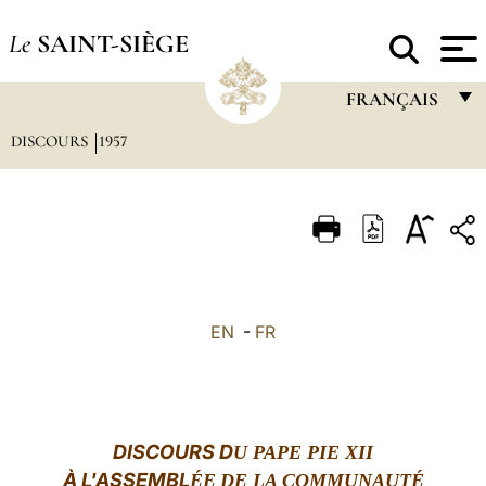
Le
SAINT-SIÈGE
FRANÇAIS
DISCOURS
1957
FRANÇAIS
ENGLISH
ITALIANO
PORTUGUÊS
ESPAÑOL
EN
-
FR
DEUTSCH
POLSKI
العربيّة
DISCOURS
D
U PAPE PIE XII
À
L'ASSEMBL
ÉE
DE LA COMMUNAUTÉ
中文