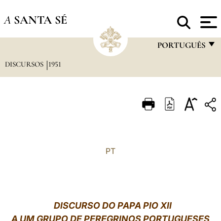
A
SANTA SÉ
PORTUGUÊS
DISCURSOS
1951
FRANÇAIS
ENGLISH
ITALIANO
PORTUGUÊS
ESPAÑOL
PT
DEUTSCH
POLSKI
العربيّة
DISCURSO DO PAPA PIO XII
A UM GRUPO DE PEREGRINOS PORTUGUESES
中文