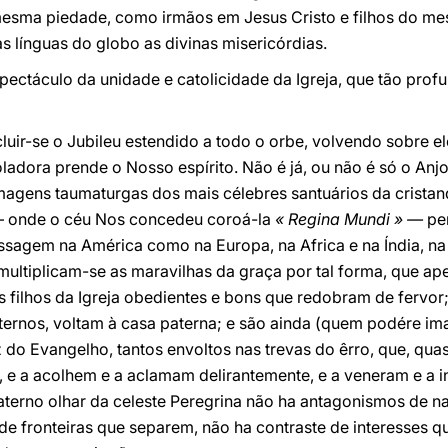
sma piedade, como irmãos em Jesus Cristo e filhos do mes
s línguas do globo as divinas misericórdias.
ectáculo da unidade e catolicidade da Igreja, que tão prof
luir-se o Jubileu estendido a todo o orbe, volvendo sobre el
adora prende o Nosso espírito. Não é já, ou não é só o Anjo
imagens taumaturgas dos mais célebres santuá­rios da cris
 — onde o céu Nos concedeu coroá-la
« Regina Mundi » —
pe
ssagem na América como na Europa, na Africa e na Índia, na 
ultiplicam-se as maravilhas da graça por tal forma, que a
 filhos da Igreja obedientes e bons que redobram de fervor
ernos, voltam à casa paterna; e são ainda (quem podére im
do Evangelho, tantos envoltos nas trevas do êrro, que, quasi
a, e a acolhem e a aclamam delirantemente, e a veneram e a
terno olhar da celeste Peregrina não ha antagonismos de na
 de fronteiras que separem, não ha contraste de interesses 