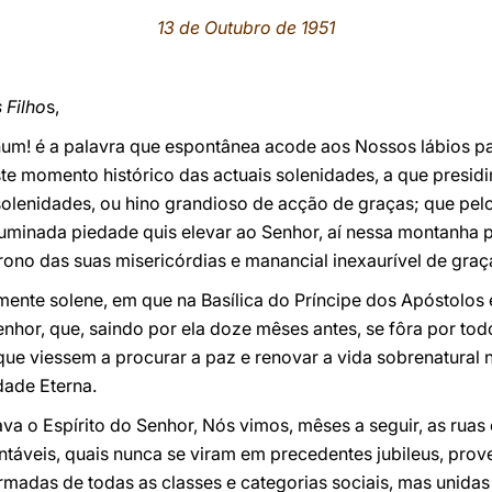
13 de Outubro de 1951
 Filho
s,
m! é a palavra que espontânea acode aos Nossos lábios par
te momento histórico das actuais solenidades, a que presi
olenidades, ou hino grandioso de acção de graças; que pelo
uminada piedade quis elevar ao Senhor, aí nessa montanha p
ono das suas misericórdias e manancial inexaurível de graç
ente solene, em que na Basílica do Príncipe dos Apóstolos
nhor, que, saindo por ela doze mêses antes, se fôra por to
ue viessem a procurar a paz e renovar a vida sobrenatural na
ade Eterna.
va o Espírito do Senhor, Nós vimos, mêses a seguir, as rua
táveis, quais nunca se viram em precedentes jubileus, prov
ormadas de todas as classes e categorias sociais, mas unidas