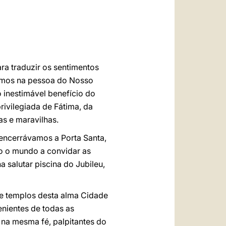
العربيّة
中文
LATINE
a traduzir os sentimentos
dimos na pessoa do Nosso
 inestimável benefício do
rivilegiada de Fátima, da
as e maravilhas.
 encerrávamos a Porta Santa,
do o mundo a convidar as
 salutar piscina do Jubileu,
s e templos desta alma Cidade
enientes de todas as
 na mesma fé, palpitantes do