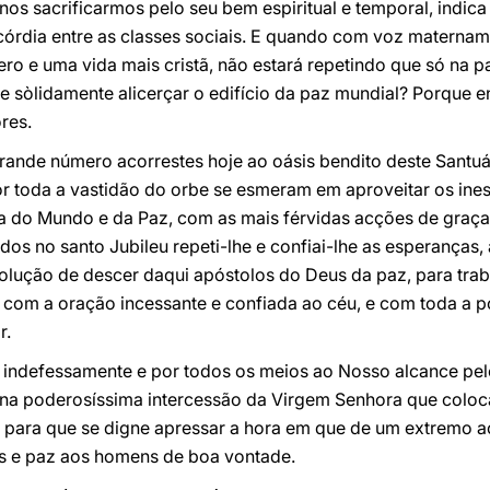
e nos sacrificarmos pelo seu bem espiritual e temporal, indi
ncórdia entre as classes sociais. E quando com voz materna
ero e uma vida mais cristã, não estará repetindo que só na 
de sòlidamente alicerçar o edifício da paz mundial? Porque e
res.
rande número acorrestes hoje ao oásis bendito deste Santuá
r toda a vastidão do orbe se esmeram em aproveitar os ines
a do Mundo e da Paz, com as mais férvidas acções de graças
os no santo Jubileu repeti-lhe e confiai-lhe as esperanças, 
solução de descer daqui apóstolos do Deus da paz, para tra
 com a oração incessante e confiada ao céu, e com toda a p
r.
r indefessamente e por todos os meios ao Nosso alcance pe
 na poderosíssima intercessão da Virgem Senhora que colo
para que se digne apressar a hora em que de um extremo a
us e paz aos homens de boa vontade.