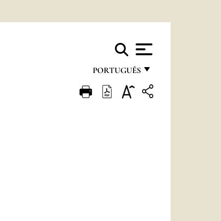
PORTUGUÊS
FRANÇAIS
ENGLISH
ITALIANO
PORTUGUÊS
ESPAÑOL
DEUTSCH
POLSKI