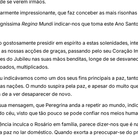
de se verem irmãos.
larmente impressionante, que faz conceber as mais risonhas
igníssima
Regina Mundi
indicar-nos que toma este Ano Santo
o gostosamente presidir em espírito a estas solenidades, in
e as nossas acções de graças, passando pelo seu Coração Im
ares do Jubileu nas suas mãos benditas, longe de se desvan
oados, multiplicados.
u indicávamos como um dos seus fins principais a paz, tanto
e as nações. O mundo suspira pela paz, e apesar do muito que
ia de a ver desaparecer de novo.
ua mensagem, que Peregrina anda a repetir ao mundo, indi
 do céu, visto que tão pouco se pode confiar nos meios hum
ência inculca o Rosário em fa­mília, parece dizer-nos que é 
da paz no lar doméstico. Quando exorta a preocupar-se do 