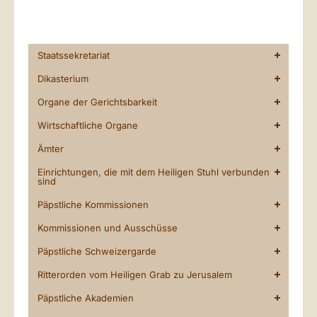
Staatssekretariat
Dikasterium
Organe der Gerichtsbarkeit
Wirtschaftliche Organe
Ämter
Einrichtungen, die mit dem Heiligen Stuhl verbunden
sind
Päpstliche Kommissionen
Kommissionen und Ausschüsse
Päpstliche Schweizergarde
Ritterorden vom Heiligen Grab zu Jerusalem
Päpstliche Akademien