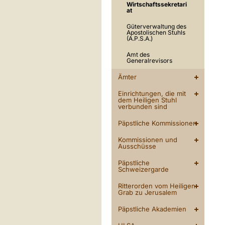
Wirtschaftssekretari
at
Güterverwaltung des
Apostolischen Stuhls
(A.P.S.A.)
Amt des
Generalrevisors
Ämter
Einrichtungen, die mit
dem Heiligen Stuhl
verbunden sind
Päpstliche Kommissionen
Kommissionen und
Ausschüsse
Päpstliche
Schweizergarde
Ritterorden vom Heiligen
Grab zu Jerusalem
Päpstliche Akademien