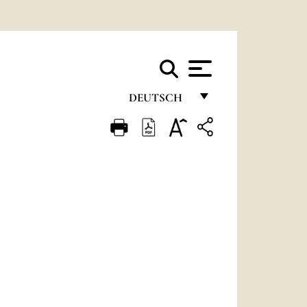
DEUTSCH
FRANÇAIS
ENGLISH
ITALIANO
PORTUGUÊS
ESPAÑOL
DEUTSCH
POLSKI