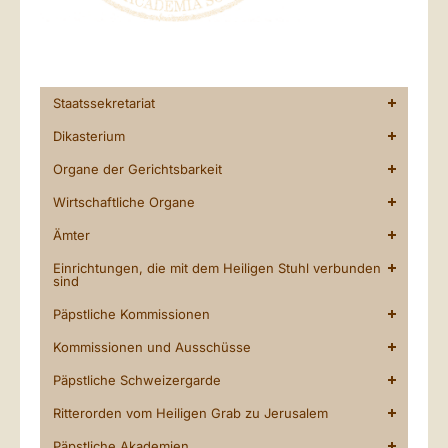
Staatssekretariat
Dikasterium
Organe der Gerichtsbarkeit
Wirtschaftliche Organe
Ämter
Einrichtungen, die mit dem Heiligen Stuhl verbunden
sind
Päpstliche Kommissionen
Kommissionen und Ausschüsse
Päpstliche Schweizergarde
Ritterorden vom Heiligen Grab zu Jerusalem
Päpstliche Akademien