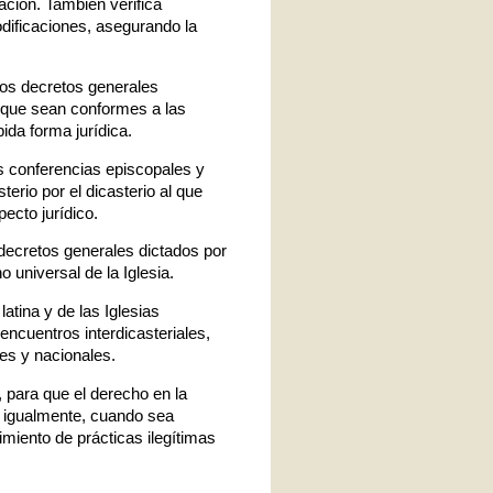
ción. También verifica
odificaciones, asegurando la
 los decretos generales
a que sean conformes a las
ida forma jurídica.
as conferencias episcopales y
terio por el dicasterio al que
ecto jurídico.
y decretos generales dictados por
 universal de la Iglesia.
atina y de las Iglesias
 encuentros interdicasteriales,
es y nacionales.
, para que el derecho en la
 igualmente, cuando sea
imiento de prácticas ilegítimas