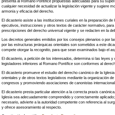
presenta al Romano Pontífice propuestas adecuadas para su supera
cualquier necesidad de actualizar la legislación vigente y sugiere m
armonía y eficacia del derecho.
El dicasterio asiste a las instituciones curiales en la preparación de
ejecutivos, instrucciones y otros textos de carácter normativo, par
prescripciones del derecho universal vigente y se redacten en la deb
Los decretos generales emitidos por los consejos plenarios o por l
por las estructuras jerárquicas orientales son sometidos a este dicas
compete otorgar la
recognitio
, para que sean examinados bajo el asp
El dicasterio, a petición de los interesados, determina si las leyes 
legisladores inferiores al Romano Pontífice son conformes al derecho
El dicasterio promueve el estudio del derecho canónico de la Iglesia l
orientales y de otros textos legislativos mediante la organización de
congresos y promoviendo asociaciones de canonistas internacional
El dicasterio presta particular atención a la correcta praxis canónica
Iglesia sea adecuadamente comprendido y correctamente aplicado;
necesario, advierte a la autoridad competente con referencia al surg
y ofrece asesoramiento al respecto.