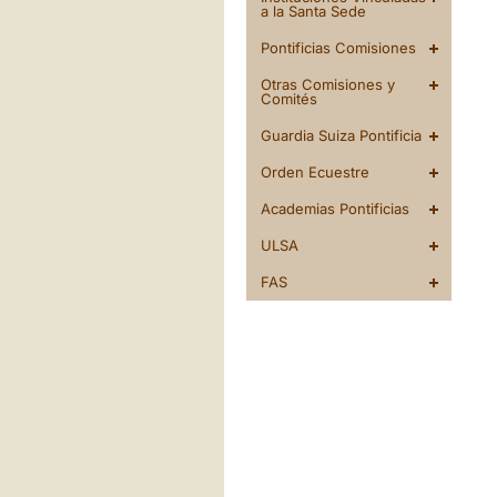
a la Santa Sede
Pontificias Comisiones
Otras Comisiones y
Comités
Guardia Suiza Pontificia
Orden Ecuestre
Academias Pontificias
ULSA
FAS