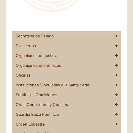
Secretaría de Estado
Dicasterios
Organismos de justicia
Organismos económicos
Oficinas
Instituciones Vinculadas a la Santa Sede
Pontificias Comisiones
Otras Comisiones y Comités
Guardia Suiza Pontificia
Orden Ecuestre