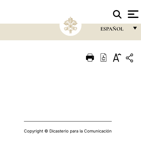
La
SANTA SEDE
ESPAÑOL
FRANÇAIS
ENGLISH
ITALIANO
PORTUGUÊS
ESPAÑOL
DEUTSCH
POLSKI
العربيّة
Copyright © Dicasterio para la Comunicación
中文