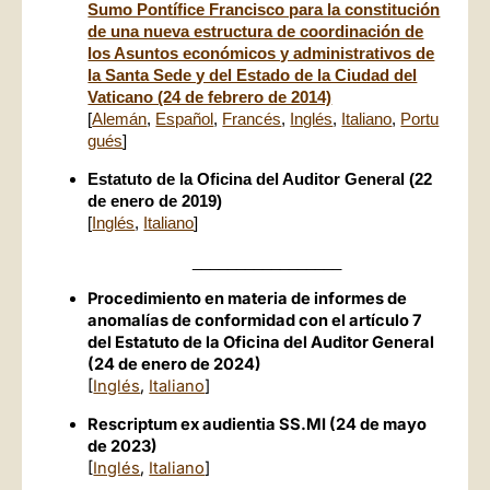
Sumo Pontífice Francisco para la constitución
de una nueva estructura de coordinación de
los Asuntos económicos y administrativos de
la Santa Sede y del Estado de la Ciudad del
Vaticano (24 de febrero de 2014)
[
Alemán
,
Español
,
Francés
,
Inglés
,
Italiano
,
Portu
gués
]
Estatuto de la Oficina del Auditor General (22
de enero de 2019)
[
Inglés
,
Italiano
]
_________________
Procedimiento en materia de informes de
anomalías de conformidad con el artículo 7
del Estatuto de la Oficina del Auditor General
(24 de enero de 2024)
[
Inglés
,
Italiano
]
Rescriptum ex audientia SS.MI (24 de mayo
de 2023)
[
Inglés
,
Italiano
]