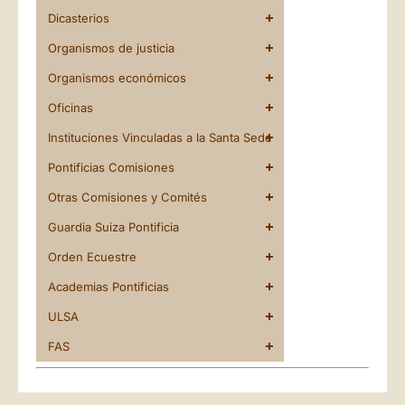
Dicasterios
Organismos de justicia
Organismos económicos
Oficinas
Instituciones Vinculadas a la Santa Sede
Pontificias Comisiones
Otras Comisiones y Comités
Guardia Suiza Pontificia
Orden Ecuestre
Academias Pontificias
ULSA
FAS