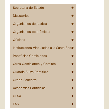
Secretaría de Estado
Dicasterios
Organismos de justicia
Organismos económicos
Oficinas
Instituciones Vinculadas a la Santa Sede
Pontificias Comisiones
Otras Comisiones y Comités
Guardia Suiza Pontificia
Orden Ecuestre
Academias Pontificias
ULSA
FAS