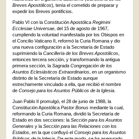
Breves Apostólicos
), tenía el cometido de preparar y
expedir los Breves pontificios.
Pablo VI con la Constitución Apostólica
Regimini
Ecclesiae Universae
, del 15 de agosto de 1967,
cumpliendo la voluntad manifestada por los Obispos en
el Concilio Vaticano II, reformó la Curia Romana y dio
una nueva configuración a la Secretaría de Estado
suprimiendo la
Cancillería de los Breves Apostólicos
,
entonces tercera sección, y transformando la antigua
primera sección, la
Sagrada Congregación de los
Asuntos Eclesiásticos Extraordinarios
, en un organismo
distinto de la Secretaría de Estado aunque
estrechamente vinculado a ella, que recibió el nombre
de
Consejo para los Asuntos Públicos de la Iglesia
.
Juan Pablo II promulgó, el 28 de junio de 1988, la
Constitución Apostólica
Pastor Bonus
mediante la cual,
reformando la Curia Romana, dividió la Secretaría de
Estado en dos secciones: la
Sección para los Asuntos
Generales
y la
Sección para las Relaciones con los
Estados
, en la que confluyó el
Consejo para los Asuntos
Públicos de la Iglesia
. De este modo, se ha asegurado,