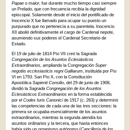
Papae
o
maior
, fue durante mucho tiempo casi siempre
un Prelado, que con frecuencia recibía la dignidad
episcopal. Solamente desde el inicio del pontificado de
Inocencio X fue llamado para ocupar su puesto un
purpurado que no pertenecía a su parentela. Inocencio
XII abolió definitivamente el cargo de Cardenal nepote,
asumiendo sus poderes el Cardenal Secretario de
Estado.
El 19 de julio de 1814 Pío VII creó la
Sagrada
Congregación de los Asuntos Eclesiásticos
Extraordinarios
, ampliando la Congregación
Super
negotiis ecclesiasticis regni Galliarum
, instituida por Pío
VI en 1793. San Pío X, con la Constitución
Apostólica
Sapienti Consilio
, del 29 de junio de 1908,
dividió la
Sagrada Congregación de los Asuntos
Eclesiásticos Extraordinarios
en la forma establecida
por el
Codex Iuris Canonici
de 1917 (c. 263) y determinó
las competencias de cada una de las tres secciones: la
primera se ocupaba esencialmente de los asuntos
extraordinarios, mientras la segunda atendía los
asuntos ordinarios y la tercera, que hasta entonces
había sido un organismo autónomo (
Cancillería de los