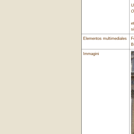
U
O
E
e
s
Elementos multimediales
F
B
Immagini