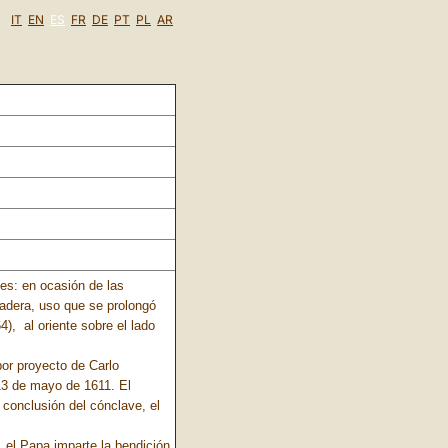
IT
EN
ES
FR
DE
PT
PL
AR
es: en ocasión de las
madera, uso que se prolongó
4), al oriente sobre el lado
or proyecto de Carlo
 13 de mayo de 1611. El
 conclusión del cónclave, el
el Papa imparte la bendición