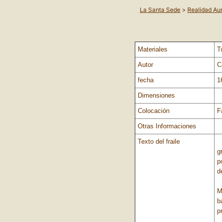
La Santa Sede
>
Realidad A
Materiales
T
Autor
C
fecha
1
Dimensiones
Colocación
F
Otras Informaciones
Texto del fraile
L
g
p
d
E
M
b
p
E