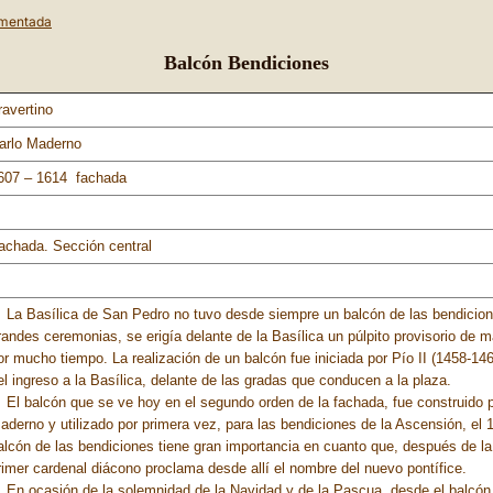
umentada
Balcón Bendiciones
ravertino
arlo Maderno
607 – 1614 fachada
achada. Sección central
a Basílica de San Pedro no tuvo desde siempre un balcón de las bendicion
randes ceremonias, se erigía delante de la Basílica un púlpito provisorio de 
or mucho tiempo. La realización de un balcón fue iniciada por Pío II (1458-146
el ingreso a la Basílica, delante de las gradas que conducen a la plaza.
l balcón que se ve hoy en el segundo orden de la fachada, fue construido p
aderno y utilizado por primera vez, para las bendiciones de la Ascensión, el
alcón de las bendiciones tiene gran importancia en cuanto que, después de la
rimer cardenal diácono proclama desde allí el nombre del nuevo pontífice.
n ocasión de la solemnidad de la Navidad y de la Pascua, desde el balcón, 