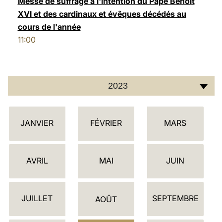
Messe de suffrage à l'intention du Pape Benoît
XVI et des cardinaux et évêques décédés au
LATINE
cours de l'année
11:00
2023
C
JANVIER
FÉVRIER
MARS
A
L
E
AVRIL
MAI
JUIN
N
D
JUILLET
SEPTEMBRE
R
AOÛT
I