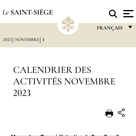
Le
SAINT-SIÈGE
FRANÇAIS
2023
NOVEMBRE
3
FRANÇAIS
ENGLISH
ITALIANO
CALENDRIER DES
PORTUGUÊS
ACTIVITÉS NOVEMBRE
ESPAÑOL
2023
DEUTSCH
POLSKI
العربيّة
中文